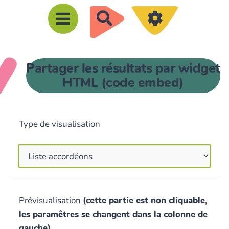
R
e
c
h
Partager les résultats par widget
e
HTML (code embed)
r
c
h
Type de visualisation
e
r
Prévisualisation
(cette partie est non cliquable,
les paramêtres se changent dans la colonne de
gauche)