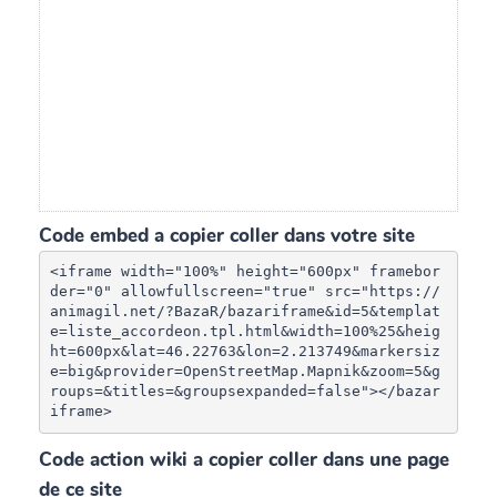
Code embed a copier coller dans votre site
<iframe width="100%" height="600px" framebor
der="0" allowfullscreen="true" src="https://
animagil.net/?BazaR/bazariframe&id=5&templat
e=liste_accordeon.tpl.html&width=100%25&heig
ht=600px&lat=46.22763&lon=2.213749&markersiz
e=big&provider=OpenStreetMap.Mapnik&zoom=5&g
roups=&titles=&groupsexpanded=false"></bazar
iframe>
Code action wiki a copier coller dans une page
de ce site