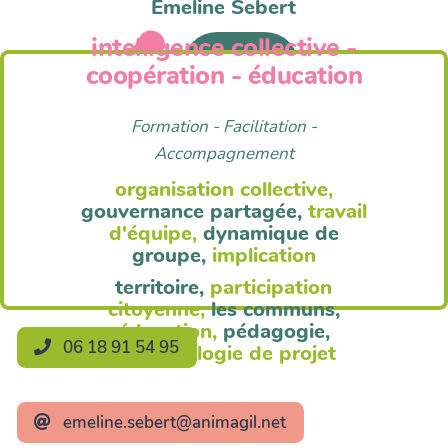
Emeline Sebert
intelligence collective -
Anim'Agil
coopération - éducation
Formation - Facilitation -
Accompagnement
organisation collective,
gouvernance partagée,
travail
d'équipe,
dynamique de
groupe,
implication
territoire,
participation
citoyenne,
les communs,
éducation,
pédagogie,
06 18 91 54 95
méthodologie de projet
emeline.sebert@animagil.net