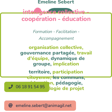
Emeline Sebert
intelligence collective -
Anim'Agil
coopération - éducation
Formation - Facilitation -
Accompagnement
organisation collective,
gouvernance partagée,
travail
d'équipe,
dynamique de
groupe,
implication
territoire,
participation
citoyenne,
les communs,
éducation,
pédagogie,
06 18 91 54 95
méthodologie de projet
emeline.sebert@animagil.net