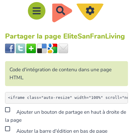
R
e
c
Partager la page EliteSanFranLiving
h
e
r
c
Code d'intégration de contenu dans une page
h
HTML
e
r
Ajouter un bouton de partage en haut à droite de
la page
Ajouter la barre d'édition en bas de page