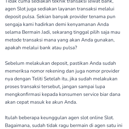
Tidak cuma sediakan teknik transaksi lewat bank,
agen Slot juga sediakan layanan transaksi melalui
deposit pulsa. Sekian banyak provider tenama pun
sengaja kami hadirkan demi kenyamanan Anda
selama Bermain Jadi, sekarang tinggal pilih saja mau
metode transaksi mana yang akan Anda gunakan,
apakah melalui bank atau pulsa?
Sebelum melakukan deposit, pastikan Anda sudah
memeriksa nomor rekening dan juga nomor provider
nya dengan Teliti Setelah itu, jika sudah melakukan
proses transaksi tersebut, jangan sampai lupa
mengkonfirmasi kepada konsumen service biar dana
akan cepat masuk ke akun Anda.
Itulah beberapa keunggulan agen slot online Slot.
Bagaimana, sudah tidak ragu bermain di agen satu ini