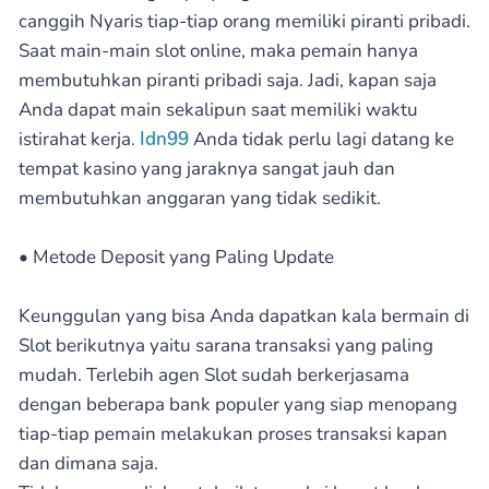
canggih Nyaris tiap-tiap orang memiliki piranti pribadi.
Saat main-main slot online, maka pemain hanya
membutuhkan piranti pribadi saja. Jadi, kapan saja
Anda dapat main sekalipun saat memiliki waktu
istirahat kerja.
Idn99
Anda tidak perlu lagi datang ke
tempat kasino yang jaraknya sangat jauh dan
membutuhkan anggaran yang tidak sedikit.
• Metode Deposit yang Paling Update
Keunggulan yang bisa Anda dapatkan kala bermain di
Slot berikutnya yaitu sarana transaksi yang paling
mudah. Terlebih agen Slot sudah berkerjasama
dengan beberapa bank populer yang siap menopang
tiap-tiap pemain melakukan proses transaksi kapan
dan dimana saja.