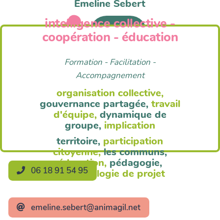
Emeline Sebert
intelligence collective -
Anim'Agil
coopération - éducation
Formation - Facilitation -
Accompagnement
organisation collective,
gouvernance partagée,
travail
d'équipe,
dynamique de
groupe,
implication
territoire,
participation
citoyenne,
les communs,
éducation,
pédagogie,
06 18 91 54 95
méthodologie de projet
emeline.sebert@animagil.net