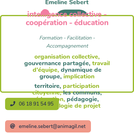
Emeline Sebert
intelligence collective -
Anim'Agil
coopération - éducation
Formation - Facilitation -
Accompagnement
organisation collective,
gouvernance partagée,
travail
d'équipe,
dynamique de
groupe,
implication
territoire,
participation
citoyenne,
les communs,
éducation,
pédagogie,
06 18 91 54 95
méthodologie de projet
emeline.sebert@animagil.net