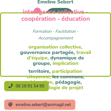
Emeline Sebert
intelligence collective -
Anim'Agil
coopération - éducation
Formation - Facilitation -
Accompagnement
organisation collective,
gouvernance partagée,
travail
d'équipe,
dynamique de
groupe,
implication
territoire,
participation
citoyenne,
les communs,
éducation,
pédagogie,
06 18 91 54 95
méthodologie de projet
emeline.sebert@animagil.net