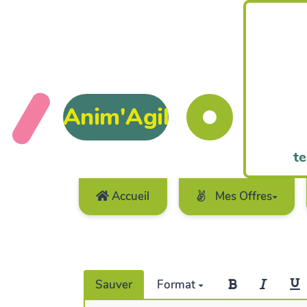
Anim'Agil
te
Accueil
Mes Offres
Sauver
Format