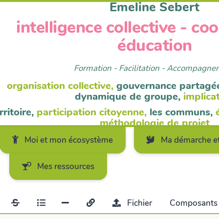
Emeline Sebert
intelligence collective - co
éducation
Formation - Facilitation - Accompagn
organisation collective,
gouvernance partagé
dynamique de groupe,
implica
rritoire,
participation citoyenne,
les communs,
méthodologie de projet
Moi et mon écosystème
Ma démarche et
Mes ressources
Fichier
Composant