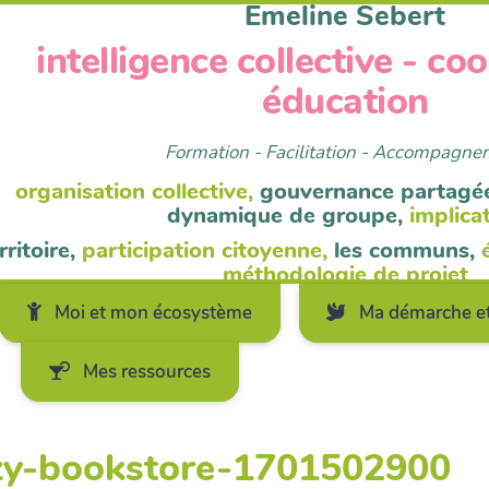
Emeline Sebert
intelligence collective - co
éducation
Formation - Facilitation - Accompagn
organisation collective,
gouvernance partagé
dynamique de groupe,
implica
rritoire,
participation citoyenne,
les communs,
méthodologie de projet
Moi et mon écosystème
Ma démarche et
Mes ressources
ozy-bookstore-1701502900