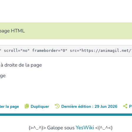
e page HTML
à droite de la page
age
ter la page
Dupliquer
Dernière édition : 29 Jun 2026
P
(>^_^)> Galope sous
YesWiki
<(^_^<)