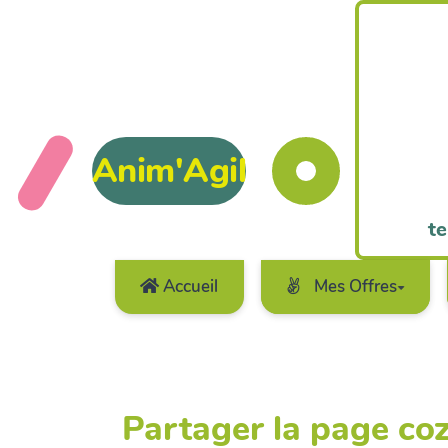
Anim'Agil
te
Accueil
Mes Offres
Partager la page c