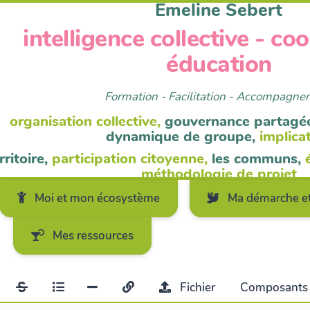
Emeline Sebert
intelligence collective - co
éducation
Formation - Facilitation - Accompagn
organisation collective,
gouvernance partagé
dynamique de groupe,
implica
rritoire,
participation citoyenne,
les communs,
méthodologie de projet
Moi et mon écosystème
Ma démarche et
Mes ressources
Fichier
Composant