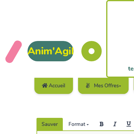
Anim'Agil
te
Accueil
Mes Offres
Sauver
Format