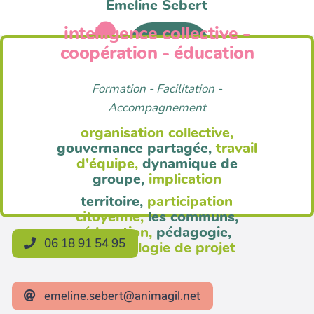
Emeline Sebert
intelligence collective -
Anim'Agil
coopération - éducation
Formation - Facilitation -
Accompagnement
organisation collective,
gouvernance partagée,
travail
d'équipe,
dynamique de
groupe,
implication
territoire,
participation
citoyenne,
les communs,
éducation,
pédagogie,
06 18 91 54 95
méthodologie de projet
emeline.sebert@animagil.net