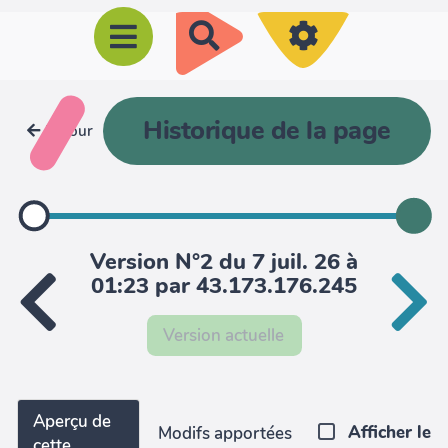
R
e
c
h
Historique de la page
Retour
e
r
c
h
Version N°2 du 7 juil. 26 à
e
01:23 par 43.173.176.245
r
Version actuelle
Aperçu de
Afficher le
Modifs apportées
cette