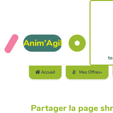
Anim'Agil
te
Accueil
Mes Offres
Partager la page s