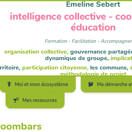
Emeline Sebert
intelligence collective - co
éducation
Formation - Facilitation - Accompagn
organisation collective,
gouvernance partagé
dynamique de groupe,
implica
rritoire,
participation citoyenne,
les communs,
méthodologie de projet
Moi et mon écosystème
Ma démarche et
Mes ressources
hroombars