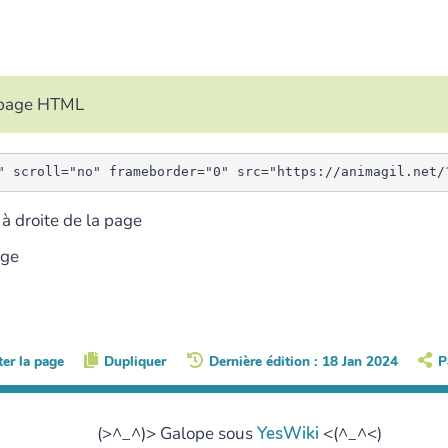
e page HTML
à droite de la page
age
ter la page
Dupliquer
Dernière édition : 18 Jan 2024
P
(>^_^)> Galope sous
YesWiki
<(^_^<)