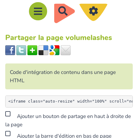
R
e
c
Partager la page volumelashes
h
e
r
c
Code d'intégration de contenu dans une page
h
HTML
e
r
Ajouter un bouton de partage en haut à droite de
la page
Ajouter la barre d'édition en bas de page