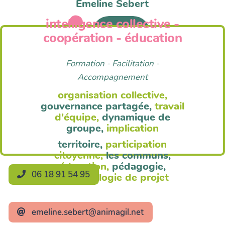
Emeline Sebert
intelligence collective -
Anim'Agil
coopération - éducation
Formation - Facilitation -
Accompagnement
organisation collective,
gouvernance partagée,
travail
d'équipe,
dynamique de
groupe,
implication
territoire,
participation
citoyenne,
les communs,
éducation,
pédagogie,
06 18 91 54 95
méthodologie de projet
emeline.sebert@animagil.net