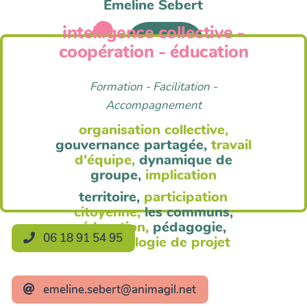
Emeline Sebert
intelligence collective -
Anim'Agil
coopération - éducation
Formation - Facilitation -
Accompagnement
organisation collective,
gouvernance partagée,
travail
d'équipe,
dynamique de
groupe,
implication
territoire,
participation
citoyenne,
les communs,
éducation,
pédagogie,
06 18 91 54 95
méthodologie de projet
emeline.sebert@animagil.net