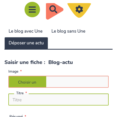
R
e
c
Le blog avec Une
Le blog sans Une
h
e
Déposer une actu
r
c
Saisir une fiche : Blog-actu
h
e
Image
r
Titre
Résumé