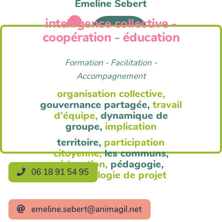
Emeline Sebert
intelligence collective -
Anim'Agil
coopération - éducation
Formation - Facilitation -
Accompagnement
organisation collective,
gouvernance partagée,
travail
d'équipe,
dynamique de
groupe,
implication
territoire,
participation
citoyenne,
les communs,
éducation,
pédagogie,
06 18 91 54 95
méthodologie de projet
emeline.sebert@animagil.net