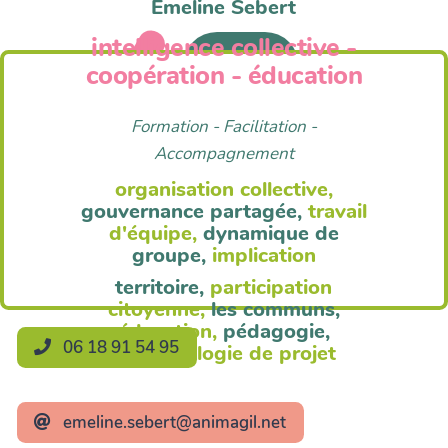
Emeline Sebert
intelligence collective -
Anim'Agil
coopération - éducation
Formation - Facilitation -
Accompagnement
organisation collective,
gouvernance partagée,
travail
d'équipe,
dynamique de
groupe,
implication
territoire,
participation
citoyenne,
les communs,
éducation,
pédagogie,
06 18 91 54 95
méthodologie de projet
emeline.sebert@animagil.net